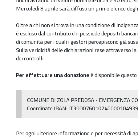
buoni avranno un valore nominale di 25 e 50 euro, son
Mercoledì 8 aprile sarà diffuso un primo elenco degli es
Oltre a chi non si trova in una condizione di indigen
è escluso dal contributo chi possiede depositi bancari 
di comunità per i quali i gestori percepiscono già sus
Sulla veridicità delle dichiarazioni rese attraverso l
dei controlli.
Per effettuare una donazione
è disponibile questo
COMUNE DI ZOLA PREDOSA - EMERGENZA CO
Coordinate IBAN: IT30O07601024000010493
Per ogni ulteriore informazione e per necessità di 