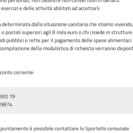
o personali, non cedibili e non convertibili in denaro.
ercizi e delle attività abilitati ad accettarli.
za determinata dalla situazione sanitaria che stiamo vivendo
o postali superiori agli 8 mila euro o chi risiede in strutture
sidi pubblici e rette per il pagamento delle spese alimentari.
a compilazione della modulistica di richiesta verranno dispost
 conto corrente:
VID 19
99874
appuntamento è possibile contattare lo Sportello comunale