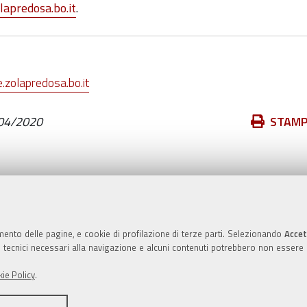
apredosa.bo.it
.
zolapredosa.bo.it
Azioni
04/2020
STAM
sul
documento
Valuta questo sito
mento delle pagine, e cookie di profilazione di terze parti. Selezionando
Accet
ie tecnici necessari alla navigazione e alcuni contenuti potrebbero non essere
ie Policy
.