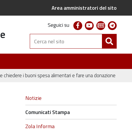
Area amministratori del sito
facebook
youtube
newsletter
telegr
Seguici su
te
Cerca
nel
sito
le chiedere i buoni spesa alimentari e fare una donazione
Navigazione
Notizie
Comunicati Stampa
Zola Informa