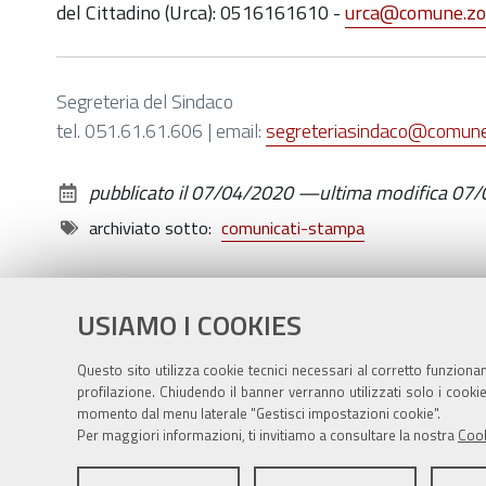
del Cittadino (Urca): 0516161610 -
urca@comune.zol
Segreteria del Sindaco
tel. 051.61.61.606 | email:
segreteriasindaco@comune.
pubblicato il
07/04/2020
—
ultima modifica
07/
archiviato sotto:
comunicati-stampa
USIAMO I COOKIES
Questo sito utilizza cookie tecnici necessari al corretto funziona
profilazione. Chiudendo il banner verranno utilizzati solo i cook
momento dal menu laterale "Gestisci impostazioni cookie".
Per maggiori informazioni, ti invitiamo a consultare la nostra
Cook
Sito istituzionale Comune di Zola Predosa