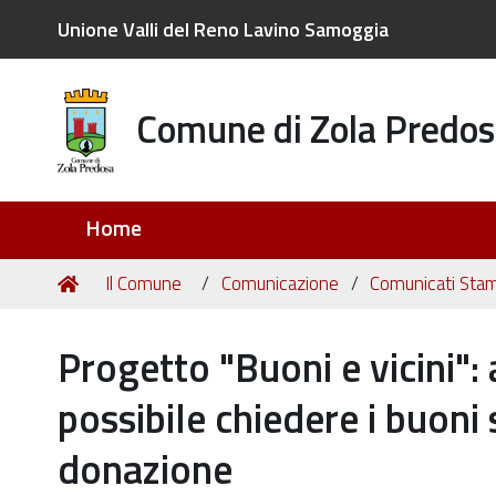
Unione Valli del Reno Lavino Samoggia
Comune di Zola Predos
Sezioni
Home
Tu
Home
Il Comune
Comunicazione
Comunicati Sta
sei
qui:
Progetto "Buoni e vicini":
possibile chiedere i buoni
donazione