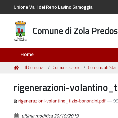
Unione Valli del Reno Lavino Samoggia
Comune di Zola Predos
Sezioni
Home
Tu
Home
Il Comune
Comunicazione
Comunicati Sta
sei
qui:
rigenerazioni-volantino_t
rigenerazioni-volantino_tizio-bononcini.pdf
— 99
ultima modifica
29/10/2019