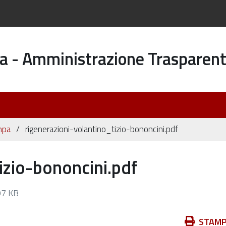
a - Amministrazione Trasparen
mpa
rigenerazioni-volantino_tizio-bononcini.pdf
izio-bononcini.pdf
7 KB
Azioni
STAM