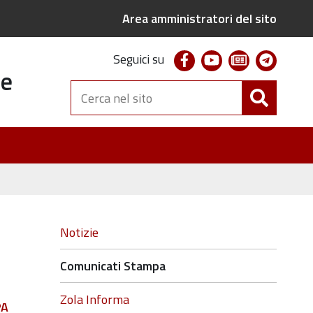
Area amministratori del sito
facebook
youtube
newsletter
telegr
Seguici su
te
Cerca
nel
sito
Navigazione
Notizie
Comunicati Stampa
Zola Informa
PA