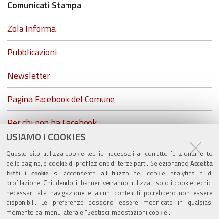
Comunicati Stampa
Zola Informa
Pubblicazioni
Newsletter
Pagina Facebook del Comune
Per chi non ha Facebook...
USIAMO I COOKIES
ZolaGram - il canale Telegram del Comune di Zola
Questo sito utilizza cookie tecnici necessari al corretto funzionamento
Predosa
delle pagine, e cookie di profilazione di terze parti. Selezionando
Accetta
tutti i cookie
si acconsente all’utilizzo dei cookie analytics e di
profilazione. Chiudendo il banner verranno utilizzati solo i cookie tecnici
necessari alla navigazione e alcuni contenuti potrebbero non essere
disponibili. Le preferenze possono essere modificate in qualsiasi
Valuta questo sito
momento dal menu laterale "Gestisci impostazioni cookie".