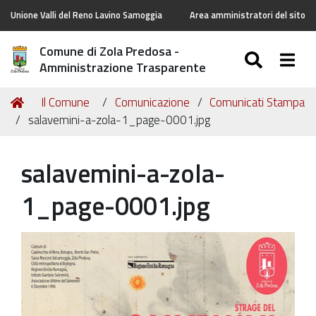
Unione Valli del Reno Lavino Samoggia
Area amministratori del sito
Comune di Zola Predosa -
SEARC
Togg
Amministrazione Trasparente
Tu
Home
Il Comune
Comunicazione
Comunicati Stampa
sei
salavemini-a-zola-1_page-0001.jpg
qui:
salavemini-a-zola-
1_page-0001.jpg