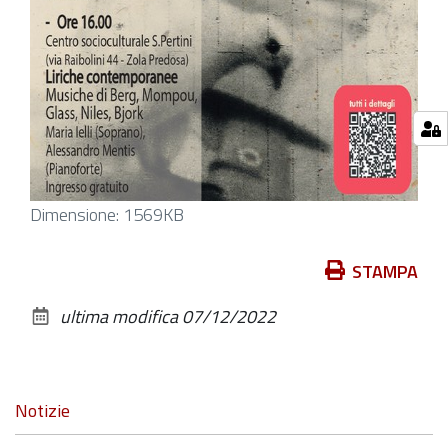
Clicca
Dimensione: 1569KB
per
vedere
Azioni
STAMPA
l'immagine
sul
ultima modifica
07/12/2022
alle
documento
dimensioni
originali…
Navigazione
Notizie