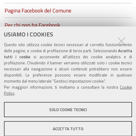
Pagina Facebook del Comune
Per chi non ha Facebook...
USIAMO I COOKIES
ZolaGram - il canale Telegram del Comune di Zola
Questo sito utilizza cookie tecnici necessari al corretto funzionamento
Predosa
delle pagine, e cookie di profilazione di terze parti. Selezionando
Accetta
tutti i cookie
si acconsente all’utilizzo dei cookie analytics e di
profilazione. Chiudendo il banner verranno utilizzati solo i cookie tecnici
necessari alla navigazione e alcuni contenuti potrebbero non essere
disponibili. Le preferenze possono essere modificate in qualsiasi
Valuta questo sito
momento dal menu laterale "Gestisci impostazioni cookie".
Per maggiori informazioni, ti invitiamo a consultare la nostra
Cookie
Policy
.
SOLO COOKIE TECNICI
Sito istituzionale Comune di Zola Predosa
ACCETTA TUTTO