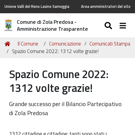
Unione Valli del Reno Lavino Samoggia
Area amministratori del sito
Comune di Zola Predosa -
SEARC
Togg
Amministrazione Trasparente
Tu
Home
Il Comune
Comunicazione
Comunicati Stampa
sei
Spazio Comune 2022: 1312 volte grazie!
qui:
Spazio Comune 2022:
1312 volte grazie!
Grande successo per il Bilancio Partecipativo
di Zola Predosa
1312 cittadine e cittadine: tanti sono stati i