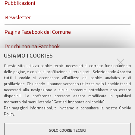
Pubblicazioni
Newsletter
Pagina Facebook del Comune
Per chi non ha Facebook...
USIAMO I COOKIES
ZolaGram - il canale Telegram del Comune di Zola
Questo sito utilizza cookie tecnici necessari al corretto funzionamento
Predosa
delle pagine, e cookie di profilazione di terze parti. Selezionando
Accetta
tutti i cookie
si acconsente all’utilizzo dei cookie analytics e di
profilazione. Chiudendo il banner verranno utilizzati solo i cookie tecnici
necessari alla navigazione e alcuni contenuti potrebbero non essere
disponibili. Le preferenze possono essere modificate in qualsiasi
Valuta questo sito
momento dal menu laterale "Gestisci impostazioni cookie".
Per maggiori informazioni, ti invitiamo a consultare la nostra
Cookie
Policy
.
SOLO COOKIE TECNICI