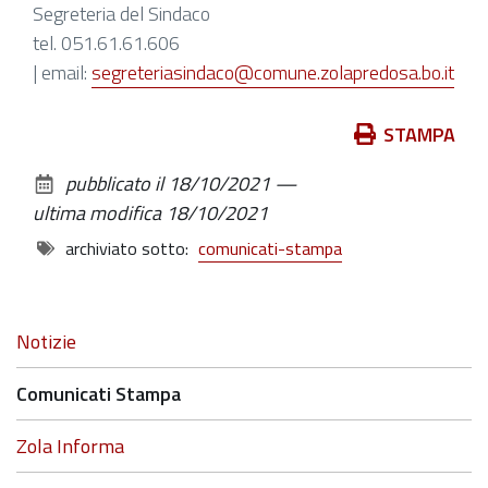
Segreteria del Sindaco
tel. 051.61.61.606
| email:
segreteriasindaco@comune.zolapredosa.bo.it
Azioni
STAMPA
sul
pubblicato il
18/10/2021
—
documento
ultima modifica
18/10/2021
archiviato sotto:
comunicati-stampa
Navigazione
Notizie
Comunicati Stampa
Zola Informa