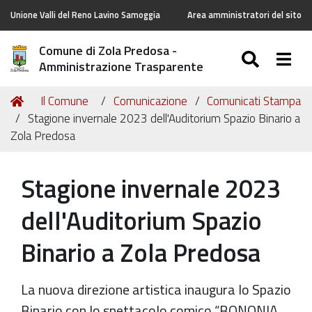
Unione Valli del Reno Lavino Samoggia
Area amministratori del sito
Comune di Zola Predosa -
SEARC
Togg
Amministrazione Trasparente
Tu
Home
Il Comune
Comunicazione
Comunicati Stampa
sei
Stagione invernale 2023 dell'Auditorium Spazio Binario a
qui:
Zola Predosa
Stagione invernale 2023
dell'Auditorium Spazio
Binario a Zola Predosa
La nuova direzione artistica inaugura lo Spazio
Binario con lo spettacolo comico “BONONIA