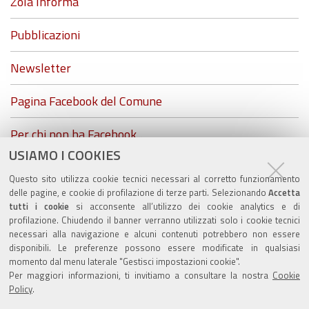
Zola Informa
Pubblicazioni
Newsletter
Pagina Facebook del Comune
Per chi non ha Facebook...
USIAMO I COOKIES
ZolaGram - il canale Telegram del Comune di Zola
Questo sito utilizza cookie tecnici necessari al corretto funzionamento
Predosa
delle pagine, e cookie di profilazione di terze parti. Selezionando
Accetta
tutti i cookie
si acconsente all’utilizzo dei cookie analytics e di
profilazione. Chiudendo il banner verranno utilizzati solo i cookie tecnici
necessari alla navigazione e alcuni contenuti potrebbero non essere
disponibili. Le preferenze possono essere modificate in qualsiasi
Valuta questo sito
momento dal menu laterale "Gestisci impostazioni cookie".
Per maggiori informazioni, ti invitiamo a consultare la nostra
Cookie
Policy
.