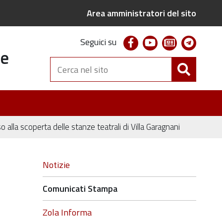
Area amministratori del sito
facebook
youtube
newsletter
telegr
Seguici su
te
Cerca
nel
sito
alla scoperta delle stanze teatrali di Villa Garagnani
Navigazione
Notizie
Comunicati Stampa
Zola Informa