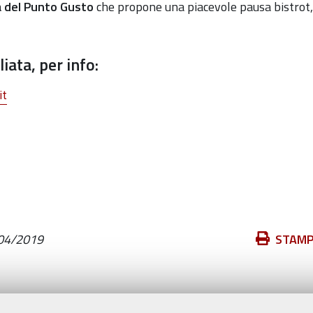
a del Punto Gusto
che propone una piacevole pausa bistrot,
iata, p
er info:
it
Azioni
04/2019
STAM
sul
documento