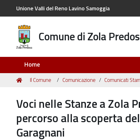
Unione Valli del Reno Lavino Samoggia
Comune di Zola Predos
Sezioni
Home
Tu
Home
Il Comune
Comunicazione
Comunicati Sta
sei
qui:
Voci nelle Stanze a Zola P
percorso alla scoperta dell
Garagnani