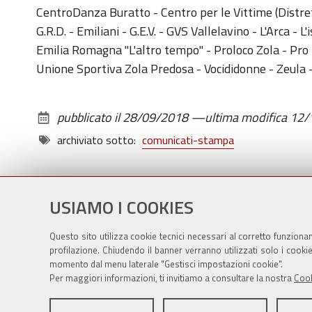
CentroDanza Buratto - Centro per le Vittime (Distretto
G.R.D. - Emiliani - G.E.V. - GVS Vallelavino - L'Arca -
Emilia Romagna "L'altro tempo" - Proloco Zola - Pro
Unione Sportiva Zola Predosa - Vocididonne - Zeula 
pubblicato il
28/09/2018
—
ultima modifica
12/
archiviato sotto:
comunicati-stampa
USIAMO I COOKIES
Questo sito utilizza cookie tecnici necessari al corretto funziona
profilazione. Chiudendo il banner verranno utilizzati solo i cook
momento dal menu laterale "Gestisci impostazioni cookie".
Per maggiori informazioni, ti invitiamo a consultare la nostra
Cook
Sito istituzionale Comune di Zola Predosa