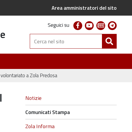
Area amministratori del sito
facebook
youtube
newsletter
telegr
Seguici su
te
Cerca
nel
sito
 volontariato a Zola Predosa
l
Navigazione
Notizie
Comunicati Stampa
Zola Informa