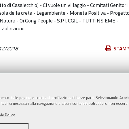
 di Casalecchio) - Ci vuole un villaggio - Comitati Genitori 
 L'isola della creta - Legambiente - Moneta Positiva - Progett
 Natura - Qi Gong People - S.P.I. CGIL - TUTTINSIEME -
- Zolarancio
Azioni
12/2018
STAM
sul
documento
Valuta questo sito
mento delle pagine, e cookie di profilazione di terze parti. Selezionando
Accet
ie tecnici necessari alla navigazione e alcuni contenuti potrebbero non essere
ie Policy
.