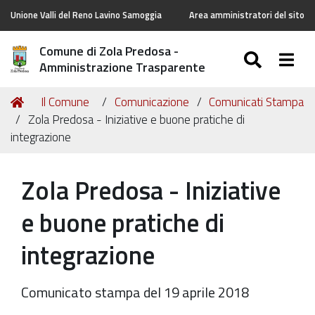
Unione Valli del Reno Lavino Samoggia
Area amministratori del sito
Comune di Zola Predosa -
SEARC
Togg
Amministrazione Trasparente
Tu
Home
Il Comune
Comunicazione
Comunicati Stampa
sei
Zola Predosa - Iniziative e buone pratiche di
qui:
integrazione
Zola Predosa - Iniziative
e buone pratiche di
integrazione
Comunicato stampa del 19 aprile 2018