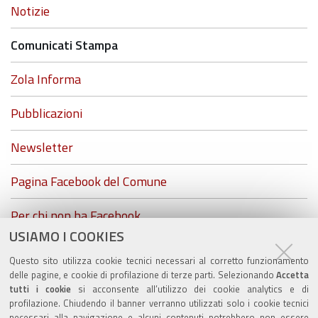
Navigazione
Notizie
Comunicati Stampa
Zola Informa
Pubblicazioni
Newsletter
Pagina Facebook del Comune
Per chi non ha Facebook...
USIAMO I COOKIES
ZolaGram - il canale Telegram del Comune di Zola
Questo sito utilizza cookie tecnici necessari al corretto funzionamento
Predosa
delle pagine, e cookie di profilazione di terze parti. Selezionando
Accetta
tutti i cookie
si acconsente all’utilizzo dei cookie analytics e di
profilazione. Chiudendo il banner verranno utilizzati solo i cookie tecnici
necessari alla navigazione e alcuni contenuti potrebbero non essere