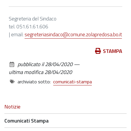
Segreteria del Sindaco
tel. 051.61.61.606
| email:
segreteriasindaco@comune.zolapredosa.bo.it
Azioni
STAMPA
sul
pubblicato il
28/04/2020
—
documento
ultima modifica
28/04/2020
archiviato sotto:
comunicati-stampa
Navigazione
Notizie
Comunicati Stampa