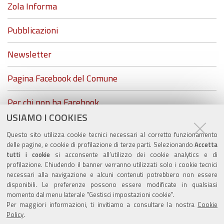
Zola Informa
Pubblicazioni
Newsletter
Pagina Facebook del Comune
Per chi non ha Facebook...
USIAMO I COOKIES
ZolaGram - il canale Telegram del Comune di Zola
Questo sito utilizza cookie tecnici necessari al corretto funzionamento
Predosa
delle pagine, e cookie di profilazione di terze parti. Selezionando
Accetta
tutti i cookie
si acconsente all’utilizzo dei cookie analytics e di
profilazione. Chiudendo il banner verranno utilizzati solo i cookie tecnici
necessari alla navigazione e alcuni contenuti potrebbero non essere
disponibili. Le preferenze possono essere modificate in qualsiasi
Valuta questo sito
momento dal menu laterale "Gestisci impostazioni cookie".
Per maggiori informazioni, ti invitiamo a consultare la nostra
Cookie
Policy
.