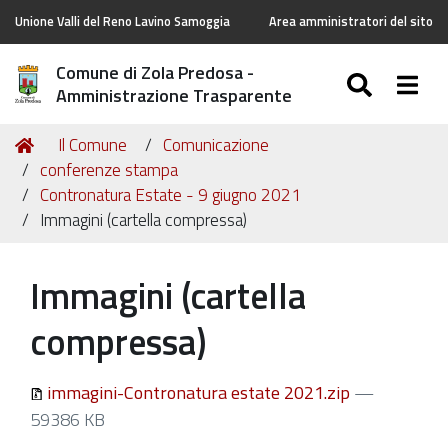
Unione Valli del Reno Lavino Samoggia
Area amministratori del sito
Comune di Zola Predosa -
SEARC
Togg
Amministrazione Trasparente
Tu
Home
Il Comune
Comunicazione
sei
conferenze stampa
qui:
Contronatura Estate - 9 giugno 2021
Immagini (cartella compressa)
Immagini (cartella
compressa)
immagini-Contronatura estate 2021.zip
—
59386 KB