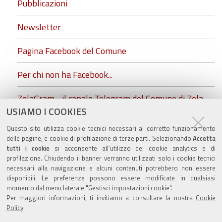
Pubblicazioni
Newsletter
Pagina Facebook del Comune
Per chi non ha Facebook...
ZolaGram - il canale Telegram del Comune di Zola
USIAMO I COOKIES
Predosa
Questo sito utilizza cookie tecnici necessari al corretto funzionamento
conferenze stampa
delle pagine, e cookie di profilazione di terze parti. Selezionando
Accetta
tutti i cookie
si acconsente all’utilizzo dei cookie analytics e di
profilazione. Chiudendo il banner verranno utilizzati solo i cookie tecnici
necessari alla navigazione e alcuni contenuti potrebbero non essere
disponibili. Le preferenze possono essere modificate in qualsiasi
momento dal menu laterale "Gestisci impostazioni cookie".
Valuta questo sito
Per maggiori informazioni, ti invitiamo a consultare la nostra
Cookie
Policy
.