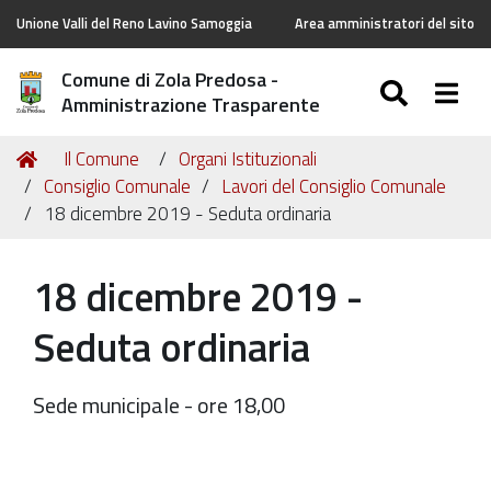
Unione Valli del Reno Lavino Samoggia
Area amministratori del sito
Comune di Zola Predosa -
SEARC
Togg
Amministrazione Trasparente
Tu
Home
Il Comune
Organi Istituzionali
sei
Consiglio Comunale
Lavori del Consiglio Comunale
qui:
18 dicembre 2019 - Seduta ordinaria
18 dicembre 2019 -
Seduta ordinaria
Sede municipale - ore 18,00