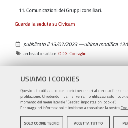
Comunicazioni dei Gruppi consiliari.
Guarda la seduta su Civicam
pubblicato il
13/07/2023
—
ultima modifica
13/
archiviato sotto:
ODG-Consiglio
USIAMO I COOKIES
Questo sito utilizza cookie tecnici necessari al corretto funziona
profilazione. Chiudendo il banner verranno utilizzati solo i cook
momento dal menu laterale "Gestisci impostazioni cookie".
Per maggiori informazioni, ti invitiamo a consultare la nostra
Cook
Sito istituzionale Comune di Zola Predosa
SOLO COOKIE TECNICI
ACCETTA TUTTO
PE