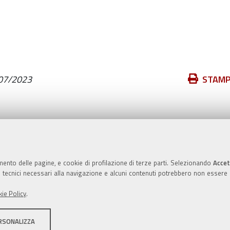
Azioni
07/2023
STAM
sul
documento
Valuta questo sito
mento delle pagine, e cookie di profilazione di terze parti. Selezionando
Accet
ie tecnici necessari alla navigazione e alcuni contenuti potrebbero non essere
ie Policy
.
RSONALIZZA