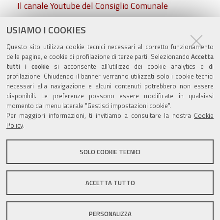
Il canale Youtube del Consiglio Comunale
cc.foto insediamento.rgb.jpg
USIAMO I COOKIES
Questo sito utilizza cookie tecnici necessari al corretto funzionamento
Commissioni Consiliari
delle pagine, e cookie di profilazione di terze parti. Selezionando
Accetta
tutti i cookie
si acconsente all’utilizzo dei cookie analytics e di
profilazione. Chiudendo il banner verranno utilizzati solo i cookie tecnici
necessari alla navigazione e alcuni contenuti potrebbero non essere
disponibili. Le preferenze possono essere modificate in qualsiasi
Valuta questo sito
momento dal menu laterale "Gestisci impostazioni cookie".
Per maggiori informazioni, ti invitiamo a consultare la nostra
Cookie
Policy
.
SOLO COOKIE TECNICI
Sito istituzionale Comune di Zola Predosa
ACCETTA TUTTO
PERSONALIZZA
Privacy policy
|
DPO
|
Accessibilità