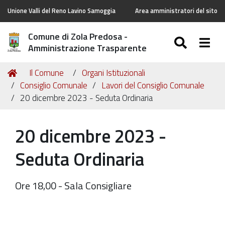
Unione Valli del Reno Lavino Samoggia
Area amministratori del sito
Comune di Zola Predosa -
SEARC
Togg
Amministrazione Trasparente
Tu
Home
Il Comune
Organi Istituzionali
sei
Consiglio Comunale
Lavori del Consiglio Comunale
qui:
20 dicembre 2023 - Seduta Ordinaria
20 dicembre 2023 -
Seduta Ordinaria
Ore 18,00 - Sala Consigliare