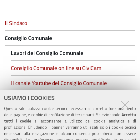
Navigazione
Il Sindaco
Consiglio Comunale
Lavori del Consiglio Comunale
Consiglio Comunale on line su CiviCam
Il canale Youtube del Consiglio Comunale
USIAMO I COOKIES
cc.foto insediamento.rgb.jpg
Questo sito utilizza cookie tecnici necessari al corretto funzionamento
Commissioni Consiliari
delle pagine, e cookie di profilazione di terze parti. Selezionando
Accetta
tutti i cookie
si acconsente all’utilizzo dei cookie analytics e di
profilazione. Chiudendo il banner verranno utilizzati solo i cookie tecnici
necessari alla navigazione e alcuni contenuti potrebbero non essere
disponibili. Le preferenze possono essere modificate in qualsiasi