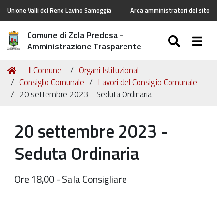
Unione Valli del Reno Lavino Samoggia
Area amministratori del sito
Comune di Zola Predosa -
SEARC
Togg
Amministrazione Trasparente
Tu
Home
Il Comune
Organi Istituzionali
sei
Consiglio Comunale
Lavori del Consiglio Comunale
qui:
20 settembre 2023 - Seduta Ordinaria
20 settembre 2023 -
Seduta Ordinaria
Ore 18,00 - Sala Consigliare