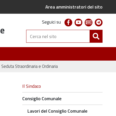
Area amministratori del sito
facebook
youtube
newsletter
telegr
Seguici su
te
Cerca
nel
sito
eduta Straordinaria e Ordinaria
Navigazione
Il Sindaco
Consiglio Comunale
Lavori del Consiglio Comunale