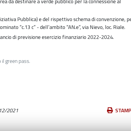
’area da destinare a verde pubblico per la connessione al
ziativa Pubblica) e del rispettivo
schema di convenzione, p
inato “c.13 c” - dell’ambito “AN.e”, via Nievo, loc. Riale.
lancio di previsione esercizio
finanziario 2022-2024.
 il green pass.
Azioni
12/2021
STAM
sul
documento