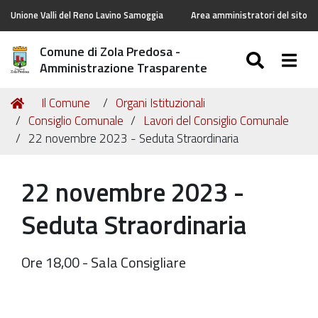
Unione Valli del Reno Lavino Samoggia
Area amministratori del sito
Comune di Zola Predosa -
SEARC
Togg
Amministrazione Trasparente
Tu
Home
Il Comune
Organi Istituzionali
sei
Consiglio Comunale
Lavori del Consiglio Comunale
qui:
22 novembre 2023 - Seduta Straordinaria
22 novembre 2023 -
Seduta Straordinaria
Ore 18,00 - Sala Consigliare