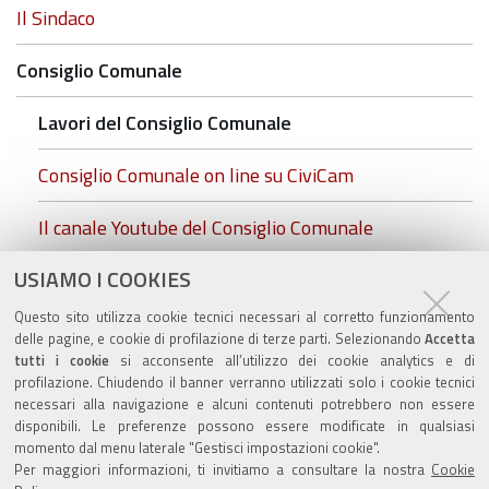
Navigazione
Il Sindaco
Consiglio Comunale
Lavori del Consiglio Comunale
Consiglio Comunale on line su CiviCam
Il canale Youtube del Consiglio Comunale
USIAMO I COOKIES
cc.foto insediamento.rgb.jpg
Questo sito utilizza cookie tecnici necessari al corretto funzionamento
Commissioni Consiliari
delle pagine, e cookie di profilazione di terze parti. Selezionando
Accetta
tutti i cookie
si acconsente all’utilizzo dei cookie analytics e di
profilazione. Chiudendo il banner verranno utilizzati solo i cookie tecnici
necessari alla navigazione e alcuni contenuti potrebbero non essere
disponibili. Le preferenze possono essere modificate in qualsiasi
momento dal menu laterale "Gestisci impostazioni cookie".
Valuta questo sito
Per maggiori informazioni, ti invitiamo a consultare la nostra
Cookie