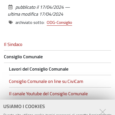
sul
pubblicato il
17/04/2024
—
documento
ultima modifica
17/04/2024
archiviato sotto:
ODG-Consiglio
Navigazione
Il Sindaco
Consiglio Comunale
Lavori del Consiglio Comunale
Consiglio Comunale on line su CiviCam
Il canale Youtube del Consiglio Comunale
cc.foto insediamento.rgb.jpg
USIAMO I COOKIES
Questo sito utilizza cookie tecnici necessari al corretto funzionamento