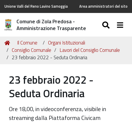
Unione Valli del Reno Lavino Samoggia
Area amministratori del sito
Comune di Zola Predosa -
SEARC
Togg
Amministrazione Trasparente
Tu
Home
Il Comune
Organi Istituzionali
sei
Consiglio Comunale
Lavori del Consiglio Comunale
qui:
23 febbraio 2022 - Seduta Ordinaria
23 febbraio 2022 -
Seduta Ordinaria
Ore 18,00, in videoconferenza, visibile in
streaming dalla Piattaforma Civicam