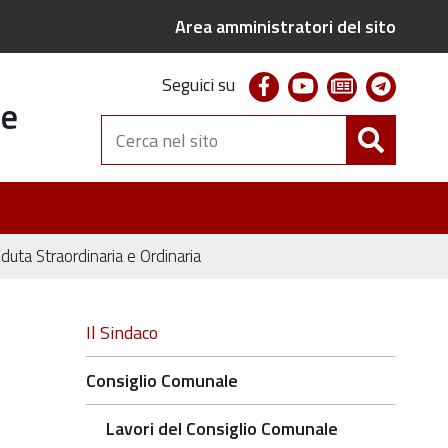
Area amministratori del sito
facebook
youtube
newsletter
telegr
Seguici su
te
Cerca
nel
sito
ta Straordinaria e Ordinaria
Navigazione
Il Sindaco
Consiglio Comunale
Lavori del Consiglio Comunale