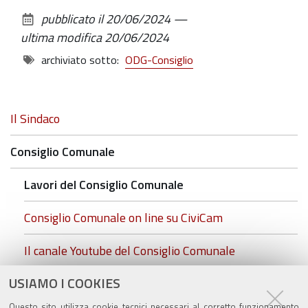
sul
pubblicato il
20/06/2024
—
documento
ultima modifica
20/06/2024
archiviato sotto:
ODG-Consiglio
Navigazione
Il Sindaco
Consiglio Comunale
Lavori del Consiglio Comunale
Consiglio Comunale on line su CiviCam
Il canale Youtube del Consiglio Comunale
USIAMO I COOKIES
cc.foto insediamento.rgb.jpg
Questo sito utilizza cookie tecnici necessari al corretto funzionamento