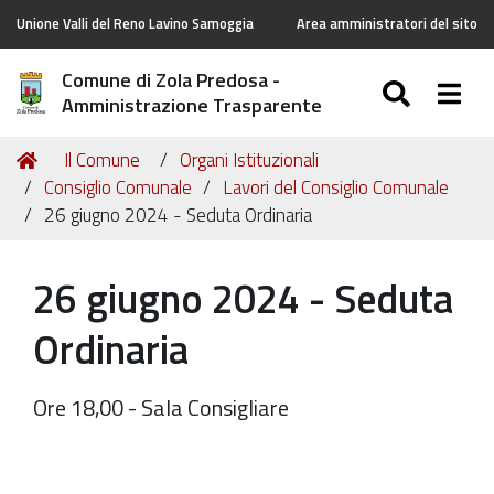
Unione Valli del Reno Lavino Samoggia
Area amministratori del sito
Comune di Zola Predosa -
SEARC
Togg
Amministrazione Trasparente
Tu
Home
Il Comune
Organi Istituzionali
sei
Consiglio Comunale
Lavori del Consiglio Comunale
qui:
26 giugno 2024 - Seduta Ordinaria
26 giugno 2024 - Seduta
Ordinaria
Ore 18,00 - Sala Consigliare