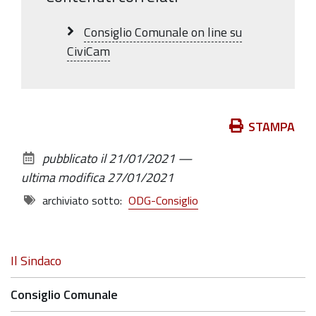
Consiglio Comunale on line su
CiviCam
Azioni
STAMPA
sul
pubblicato il
21/01/2021
—
documento
ultima modifica
27/01/2021
archiviato sotto:
ODG-Consiglio
Navigazione
Il Sindaco
Consiglio Comunale