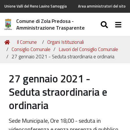
Unione Valli del Reno Lavino Samoggia
Area amministratori del sito
Comune di Zola Predosa -
SEARC
Togg
Amministrazione Trasparente
Tu
Home
Il Comune
Organi Istituzionali
sei
Consiglio Comunale
Lavori del Consiglio Comunale
qui:
27 gennaio 2021 - Seduta straordinaria e ordinaria
27 gennaio 2021 -
Seduta straordinaria e
ordinaria
Sede Municipale, Ore 18,00 - seduta in
videoconferenza e senza presenza di pubblico