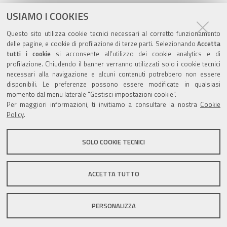
USIAMO I COOKIES
cc.foto insediamento.rgb.jpg
Questo sito utilizza cookie tecnici necessari al corretto funzionamento
Commissioni Consiliari
delle pagine, e cookie di profilazione di terze parti. Selezionando
Accetta
tutti i cookie
si acconsente all’utilizzo dei cookie analytics e di
profilazione. Chiudendo il banner verranno utilizzati solo i cookie tecnici
necessari alla navigazione e alcuni contenuti potrebbero non essere
disponibili. Le preferenze possono essere modificate in qualsiasi
momento dal menu laterale "Gestisci impostazioni cookie".
Valuta questo sito
Per maggiori informazioni, ti invitiamo a consultare la nostra
Cookie
Policy
.
SOLO COOKIE TECNICI
Sito istituzionale Comune di Zola Predosa
ACCETTA TUTTO
PERSONALIZZA
Privacy policy
|
DPO
|
Accessibilità