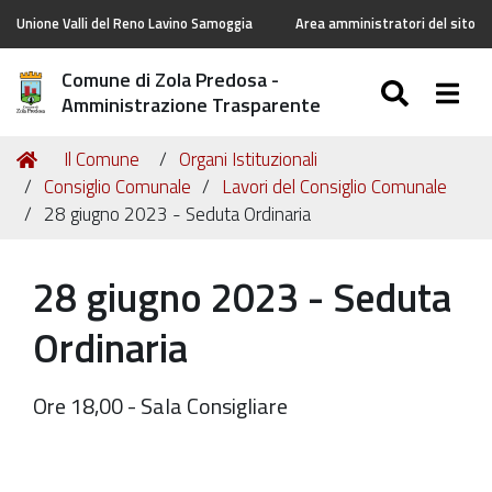
Unione Valli del Reno Lavino Samoggia
Area amministratori del sito
Comune di Zola Predosa -
SEARC
Togg
Amministrazione Trasparente
Tu
Home
Il Comune
Organi Istituzionali
sei
Consiglio Comunale
Lavori del Consiglio Comunale
qui:
28 giugno 2023 - Seduta Ordinaria
28 giugno 2023 - Seduta
Ordinaria
Ore 18,00 - Sala Consigliare