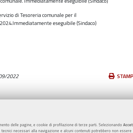
a comunale. Immediatamente eseguibile (Sindaco)
rvizio di Tesoreria comunale per il
 2024.Immediatamente eseguibile (Sindaco)
Azioni
09/2022
STAM
sul
documento
Valuta questo sito
mento delle pagine, e cookie di profilazione di terze parti. Selezionando
Accet
ie tecnici necessari alla navigazione e alcuni contenuti potrebbero non essere