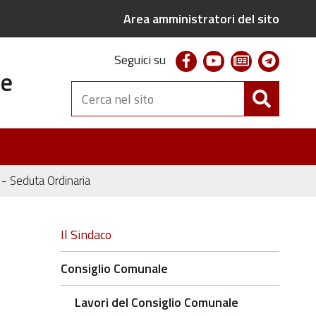
Area amministratori del sito
facebook
youtube
newsletter
telegr
Seguici su
te
Cerca
nel
sito
 Seduta Ordinaria
Navigazione
Il Sindaco
Consiglio Comunale
Lavori del Consiglio Comunale