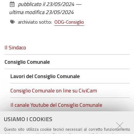
pubblicato il
23/05/2024
—
documento
ultima modifica
23/05/2024
archiviato sotto:
ODG-Consiglio
Navigazione
Il Sindaco
Consiglio Comunale
Lavori del Consiglio Comunale
Consiglio Comunale on line su CiviCam
Il canale Youtube del Consiglio Comunale
USIAMO I COOKIES
cc.foto insediamento.rgb.jpg
Questo sito utilizza cookie tecnici necessari al corretto funzionamento
Commissioni Consiliari