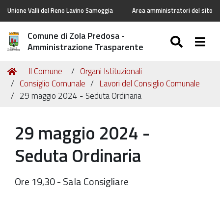
Unione Valli del Reno Lavino Samoggia
Area amministratori del sito
Comune di Zola Predosa -
SEARC
Togg
Amministrazione Trasparente
Tu
Home
Il Comune
Organi Istituzionali
sei
Consiglio Comunale
Lavori del Consiglio Comunale
qui:
29 maggio 2024 - Seduta Ordinaria
29 maggio 2024 -
Seduta Ordinaria
Ore 19,30 - Sala Consigliare