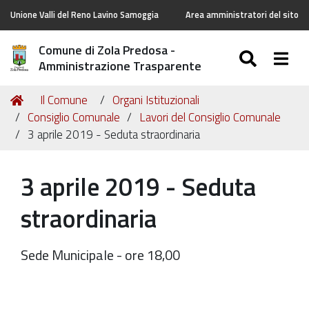
Unione Valli del Reno Lavino Samoggia
Area amministratori del sito
Comune di Zola Predosa -
SEARC
Togg
Amministrazione Trasparente
Tu
Home
Il Comune
Organi Istituzionali
sei
Consiglio Comunale
Lavori del Consiglio Comunale
qui:
3 aprile 2019 - Seduta straordinaria
3 aprile 2019 - Seduta
straordinaria
Sede Municipale - ore 18,00