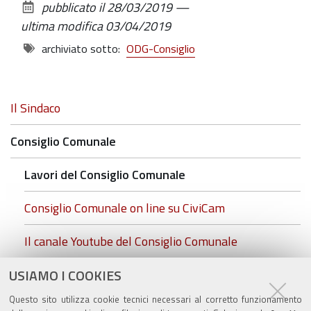
pubblicato il
28/03/2019
—
documento
ultima modifica
03/04/2019
archiviato sotto:
ODG-Consiglio
Navigazione
Il Sindaco
Consiglio Comunale
Lavori del Consiglio Comunale
Consiglio Comunale on line su CiviCam
Il canale Youtube del Consiglio Comunale
cc.foto insediamento.rgb.jpg
USIAMO I COOKIES
Questo sito utilizza cookie tecnici necessari al corretto funzionamento
Commissioni Consiliari