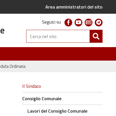
Area amministratori del sito
facebook
youtube
newsletter
telegr
Seguici su
te
Cerca
nel
sito
duta Ordinaria
Navigazione
Il Sindaco
Consiglio Comunale
Lavori del Consiglio Comunale