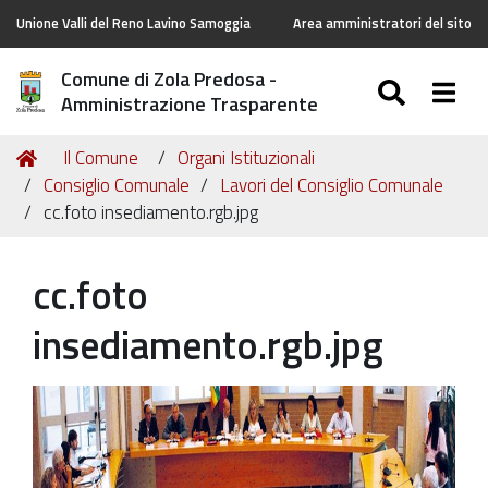
Unione Valli del Reno Lavino Samoggia
Area amministratori del sito
Comune di Zola Predosa -
SEARC
Togg
Amministrazione Trasparente
Tu
Home
Il Comune
Organi Istituzionali
sei
Consiglio Comunale
Lavori del Consiglio Comunale
qui:
cc.foto insediamento.rgb.jpg
cc.foto
insediamento.rgb.jpg