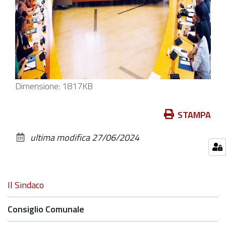
Clicca
Dimensione: 1817KB
per
vedere
Azioni
STAMPA
l'immagine
sul
ultima modifica
27/06/2024
alle
documento
dimensioni
originali…
Navigazione
Il Sindaco
Consiglio Comunale