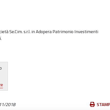
ietà Se.Cim. s.r.l. in Adopera Patrimonio Investimenti
.
o
ze
Azioni
11/2018
STAM