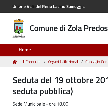
Unione Valli del Reno Lavino Samoggia
Comune di Zola Predos
Sezioni
Home
Tu
Home
Il Comune
Organi Istituzionali
Consiglio Co
sei
qui:
Seduta del 19 ottobre 201
seduta pubblica)
Sede Municipale - ore 18,00