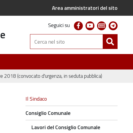
Area amministratori del sito
facebook
youtube
newsletter
telegr
Seguici su
te
Cerca
nel
sito
e 2018 (convocato d'urgenza, in seduta pubblica)
Navigazione
Il Sindaco
Consiglio Comunale
Lavori del Consiglio Comunale