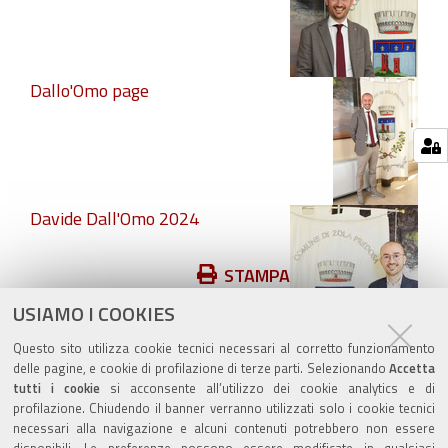
Dallo'Omo page
Davide Dall'Omo 2024
Azioni
STAMPA
sul
USIAMO I COOKIES
pubblicato il
13/06/2019
—
documento
ultima modifica
28/06/2024
Questo sito utilizza cookie tecnici necessari al corretto funzionamento
delle pagine, e cookie di profilazione di terze parti. Selezionando
Accetta
tutti i cookie
si acconsente all’utilizzo dei cookie analytics e di
profilazione. Chiudendo il banner verranno utilizzati solo i cookie tecnici
necessari alla navigazione e alcuni contenuti potrebbero non essere
disponibili. Le preferenze possono essere modificate in qualsiasi