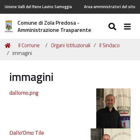
Unione Valli del Reno Lavino Samoggia
Area amministratori del sito
Comune di Zola Predosa -
SEARC
Togg
Amministrazione Trasparente
Tu
Home
Il Comune
Organi Istituzionali
Il Sindaco
sei
immagini
qui:
immagini
dallomo.png
Dallo'Omo Tile