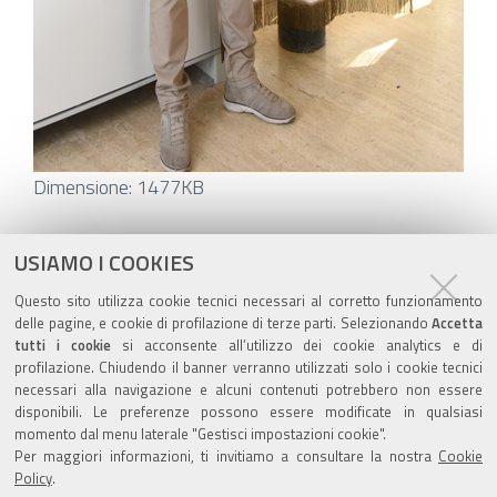
Clicca
Dimensione: 1477KB
per
vedere
Azioni
STAMPA
USIAMO I COOKIES
l'immagine
sul
ultima modifica
13/06/2019
Questo sito utilizza cookie tecnici necessari al corretto funzionamento
alle
documento
delle pagine, e cookie di profilazione di terze parti. Selezionando
Accetta
dimensioni
tutti i cookie
si acconsente all’utilizzo dei cookie analytics e di
originali…
profilazione. Chiudendo il banner verranno utilizzati solo i cookie tecnici
necessari alla navigazione e alcuni contenuti potrebbero non essere
disponibili. Le preferenze possono essere modificate in qualsiasi
momento dal menu laterale "Gestisci impostazioni cookie".
Valuta questo sito
Per maggiori informazioni, ti invitiamo a consultare la nostra
Cookie
Policy
.