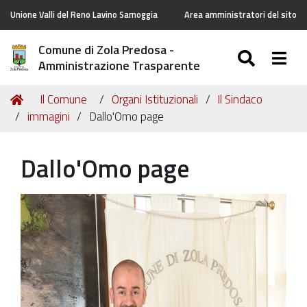
Unione Valli del Reno Lavino Samoggia
Area amministratori del sito
Comune di Zola Predosa -
SEARC
Togg
Amministrazione Trasparente
Tu
Home
Il Comune
Organi Istituzionali
Il Sindaco
sei
immagini
Dallo'Omo page
qui:
Dallo'Omo page