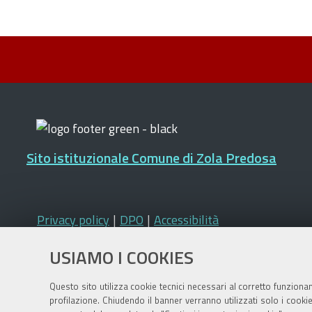
Sito istituzionale Comune di Zola Predosa
Privacy policy
|
DPO
|
Accessibilità
USIAMO I COOKIES
Questo sito utilizza cookie tecnici necessari al corretto funziona
profilazione. Chiudendo il banner verranno utilizzati solo i cook