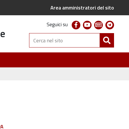
Area amministratori del sito
facebook
youtube
newsletter
telegr
Seguici su
te
Cerca
nel
sito
PA