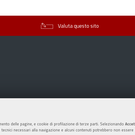
sul
documento
Valuta questo sito
mento delle pagine, e cookie di profilazione di terze parti. Selezionando
Accet
ie tecnici necessari alla navigazione e alcuni contenuti potrebbero non essere