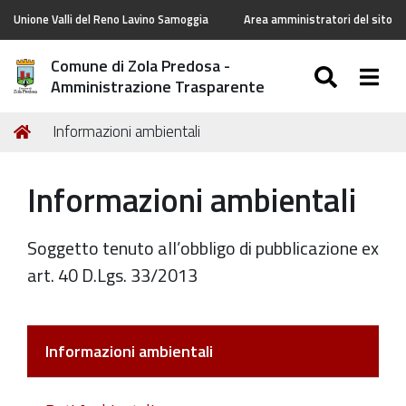
Unione Valli del Reno Lavino Samoggia
Area amministratori del sito
Comune di Zola Predosa -
SEARC
Togg
Amministrazione Trasparente
Tu
Home
Informazioni ambientali
sei
qui:
Informazioni ambientali
Soggetto tenuto all’obbligo di pubblicazione ex
art. 40 D.Lgs. 33/2013
Informazioni ambientali