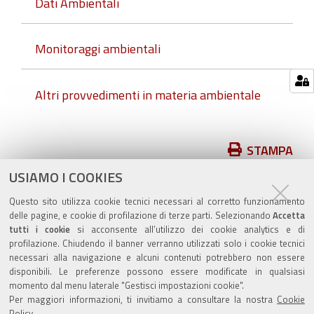
Dati Ambientali
Monitoraggi ambientali
Altri provvedimenti in materia ambientale
Azioni
STAMPA
sul
USIAMO I COOKIES
pubblicato il
29/11/2018
—
documento
ultima modifica
09/06/2026
Questo sito utilizza cookie tecnici necessari al corretto funzionamento
delle pagine, e cookie di profilazione di terze parti. Selezionando
Accetta
tutti i cookie
si acconsente all’utilizzo dei cookie analytics e di
profilazione. Chiudendo il banner verranno utilizzati solo i cookie tecnici
necessari alla navigazione e alcuni contenuti potrebbero non essere
disponibili. Le preferenze possono essere modificate in qualsiasi
momento dal menu laterale "Gestisci impostazioni cookie".
Valuta questo sito
Per maggiori informazioni, ti invitiamo a consultare la nostra
Cookie
Policy
.