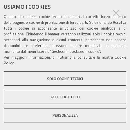
USIAMO I COOKIES
Questo sito utilizza cookie tecnici necessari al corretto funzionamento
Valuta questo sito
delle pagine, e cookie di profilazione di terze parti. Selezionando
Accetta
tutti i cookie
si acconsente all’utilizzo dei cookie analytics e di
profilazione. Chiudendo il banner verranno utilizzati solo i cookie tecnici
necessari alla navigazione e alcuni contenuti potrebbero non essere
disponibili. Le preferenze possono essere modificate in qualsiasi
momento dal menu laterale "Gestisci impostazioni cookie".
Per maggiori informazioni, ti invitiamo a consultare la nostra
Cookie
Sito istituzionale Comune di Zola Predosa
Policy
.
SOLO COOKIE TECNICI
Privacy policy
|
DPO
|
Accessibilità
ACCETTA TUTTO
PERSONALIZZA