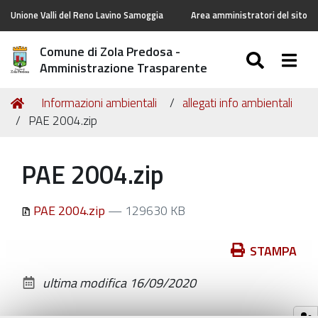
Unione Valli del Reno Lavino Samoggia
Area amministratori del sito
Comune di Zola Predosa -
SEARC
Togg
Amministrazione Trasparente
Tu
Home
Informazioni ambientali
allegati info ambientali
sei
PAE 2004.zip
qui:
PAE 2004.zip
PAE 2004.zip
— 129630 KB
Azioni
STAMPA
sul
ultima modifica
16/09/2020
documento