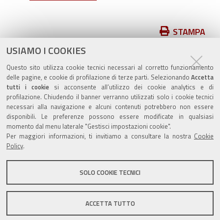
Azioni
STAMPA
sul
USIAMO I COOKIES
pubblicato il
28/11/2018
—
documento
ultima modifica
31/12/2018
Questo sito utilizza cookie tecnici necessari al corretto funzionamento
delle pagine, e cookie di profilazione di terze parti. Selezionando
Accetta
tutti i cookie
si acconsente all’utilizzo dei cookie analytics e di
profilazione. Chiudendo il banner verranno utilizzati solo i cookie tecnici
necessari alla navigazione e alcuni contenuti potrebbero non essere
disponibili. Le preferenze possono essere modificate in qualsiasi
momento dal menu laterale "Gestisci impostazioni cookie".
Valuta questo sito
Per maggiori informazioni, ti invitiamo a consultare la nostra
Cookie
Policy
.
SOLO COOKIE TECNICI
Sito istituzionale Comune di Zola Predosa
ACCETTA TUTTO