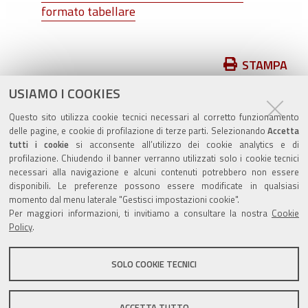
formato tabellare
Azioni
STAMPA
sul
USIAMO I COOKIES
pubblicato il
15/04/2021
—
documento
ultima modifica
04/11/2021
Questo sito utilizza cookie tecnici necessari al corretto funzionamento
delle pagine, e cookie di profilazione di terze parti. Selezionando
Accetta
tutti i cookie
si acconsente all’utilizzo dei cookie analytics e di
profilazione. Chiudendo il banner verranno utilizzati solo i cookie tecnici
necessari alla navigazione e alcuni contenuti potrebbero non essere
disponibili. Le preferenze possono essere modificate in qualsiasi
Valuta questo sito
momento dal menu laterale "Gestisci impostazioni cookie".
Per maggiori informazioni, ti invitiamo a consultare la nostra
Cookie
Policy
.
SOLO COOKIE TECNICI
Sito istituzionale Comune di Zola Predosa
ACCETTA TUTTO