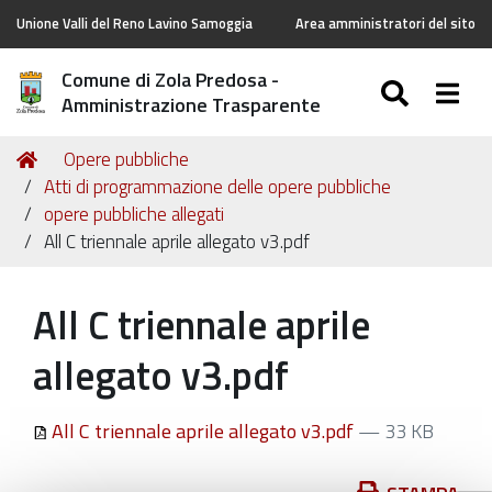
Unione Valli del Reno Lavino Samoggia
Area amministratori del sito
Comune di Zola Predosa -
SEARC
Togg
Amministrazione Trasparente
Tu
Home
Opere pubbliche
sei
Atti di programmazione delle opere pubbliche
qui:
opere pubbliche allegati
All C triennale aprile allegato v3.pdf
All C triennale aprile
allegato v3.pdf
All C triennale aprile allegato v3.pdf
— 33 KB