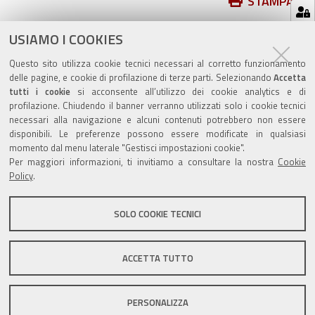
Azioni
STAMPA
sul
ultima modifica
23/05/2023
documento
USIAMO I COOKIES
Questo sito utilizza cookie tecnici necessari al corretto funzionamento
delle pagine, e cookie di profilazione di terze parti. Selezionando
Accetta
tutti i cookie
si acconsente all’utilizzo dei cookie analytics e di
profilazione. Chiudendo il banner verranno utilizzati solo i cookie tecnici
Valuta questo sito
necessari alla navigazione e alcuni contenuti potrebbero non essere
disponibili. Le preferenze possono essere modificate in qualsiasi
momento dal menu laterale "Gestisci impostazioni cookie".
Per maggiori informazioni, ti invitiamo a consultare la nostra
Cookie
Policy
.
SOLO COOKIE TECNICI
Sito istituzionale Comune di Zola Predosa
ACCETTA TUTTO
Privacy policy
|
DPO
|
Accessibilità
PERSONALIZZA