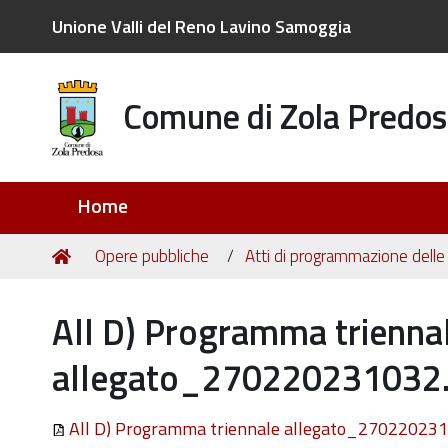
Unione Valli del Reno Lavino Samoggia
Comune di Zola Predos
Sezioni
Home
Tu
Home
Opere pubbliche
Atti di programmazione delle
sei
qui:
All D) Programma trienna
allegato_270220231032.
All D) Programma triennale allegato_27022023