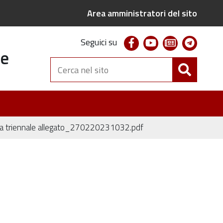
Area amministratori del sito
facebook
youtube
newsletter
telegr
Seguici su
te
Cerca
nel
sito
ma triennale allegato_270220231032.pdf