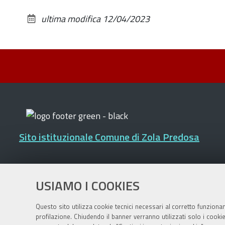
ultima modifica
12/04/2023
Sito istituzionale Comune di Zola Predosa
Privacy policy
|
DPO
|
Accessibilità
USIAMO I COOKIES
Questo sito utilizza cookie tecnici necessari al corretto funziona
profilazione. Chiudendo il banner verranno utilizzati solo i cook