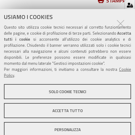
Azioni
STAMPA
sul
ultima modifica
19/11/2024
documento
USIAMO I COOKIES
Questo sito utilizza cookie tecnici necessari al corretto funzionamento
delle pagine, e cookie di profilazione di terze parti. Selezionando
Accetta
tutti i cookie
si acconsente all’utilizzo dei cookie analytics e di
profilazione. Chiudendo il banner verranno utilizzati solo i cookie tecnici
Valuta questo sito
necessari alla navigazione e alcuni contenuti potrebbero non essere
disponibili. Le preferenze possono essere modificate in qualsiasi
momento dal menu laterale "Gestisci impostazioni cookie".
Per maggiori informazioni, ti invitiamo a consultare la nostra
Cookie
Policy
.
SOLO COOKIE TECNICI
Sito istituzionale Comune di Zola Predosa
ACCETTA TUTTO
Privacy policy
|
DPO
|
Accessibilità
PERSONALIZZA