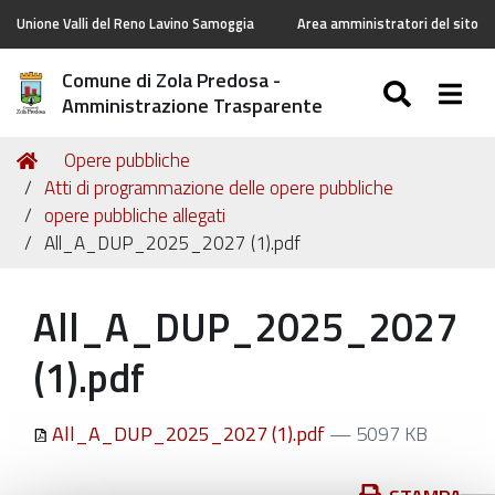
Unione Valli del Reno Lavino Samoggia
Area amministratori del sito
Comune di Zola Predosa -
SEARC
Togg
Amministrazione Trasparente
Tu
Home
Opere pubbliche
sei
Atti di programmazione delle opere pubbliche
qui:
opere pubbliche allegati
All_A_DUP_2025_2027 (1).pdf
All_A_DUP_2025_2027
(1).pdf
All_A_DUP_2025_2027 (1).pdf
— 5097 KB