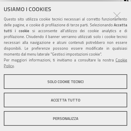
sul
ultima modifica
06/09/2022
documento
USIAMO I COOKIES
Questo sito utilizza cookie tecnici necessari al corretto funzionamento
delle pagine, e cookie di profilazione di terze parti. Selezionando
Accetta
tutti i cookie
si acconsente all’utilizzo dei cookie analytics e di
profilazione. Chiudendo il banner verranno utilizzati solo i cookie tecnici
Valuta questo sito
necessari alla navigazione e alcuni contenuti potrebbero non essere
disponibili. Le preferenze possono essere modificate in qualsiasi
momento dal menu laterale "Gestisci impostazioni cookie".
Per maggiori informazioni, ti invitiamo a consultare la nostra
Cookie
Policy
.
SOLO COOKIE TECNICI
Sito istituzionale Comune di Zola Predosa
ACCETTA TUTTO
Privacy policy
|
DPO
|
Accessibilità
PERSONALIZZA