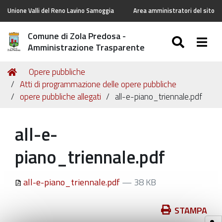
Unione Valli del Reno Lavino Samoggia
Area amministratori del sito
Comune di Zola Predosa -
SEARC
Togg
Amministrazione Trasparente
Tu
Home
Opere pubbliche
sei
Atti di programmazione delle opere pubbliche
qui:
opere pubbliche allegati
all-e-piano_triennale.pdf
all-e-
piano_triennale.pdf
all-e-piano_triennale.pdf
— 38 KB
Azioni
STAMPA