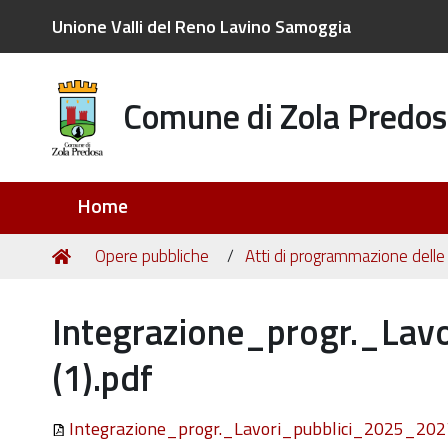
Unione Valli del Reno Lavino Samoggia
Comune di Zola Predos
Sezioni
Home
Tu
Home
Opere pubbliche
Atti di programmazione delle
sei
qui:
Integrazione_progr._Lav
(1).pdf
Integrazione_progr._Lavori_pubblici_2025_2027