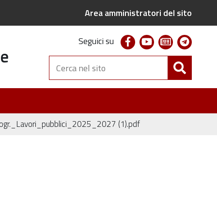
Area amministratori del sito
facebook
youtube
newsletter
telegr
Seguici su
te
Cerca
nel
sito
rogr._Lavori_pubblici_2025_2027 (1).pdf