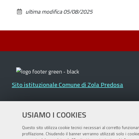
ultima modifica
05/08/2025
Sito istituzionale Comune di Zola Predosa
Privacy policy
|
DPO
|
Accessibilità
USIAMO I COOKIES
Questo sito utilizza cookie tecnici necessari al corretto funziona
profilazione. Chiudendo il banner verranno utilizzati solo i cook