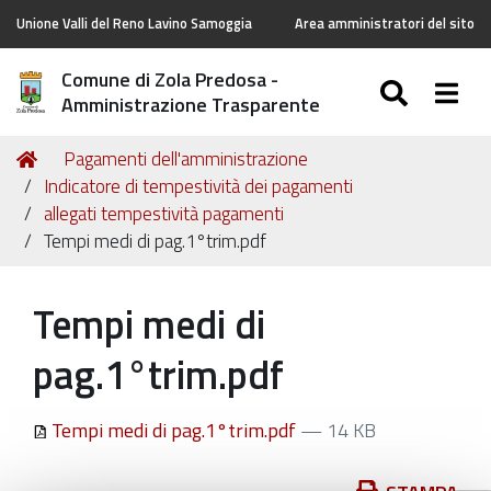
Unione Valli del Reno Lavino Samoggia
Area amministratori del sito
Comune di Zola Predosa -
SEARC
Togg
Amministrazione Trasparente
Tu
Home
Pagamenti dell'amministrazione
sei
Indicatore di tempestività dei pagamenti
qui:
allegati tempestività pagamenti
Tempi medi di pag.1°trim.pdf
Tempi medi di
pag.1°trim.pdf
Tempi medi di pag.1°trim.pdf
— 14 KB