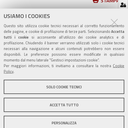
Azioni
STAMPA
sul
ultima modifica
10/04/2019
documento
USIAMO I COOKIES
Questo sito utilizza cookie tecnici necessari al corretto funzionamento
delle pagine, e cookie di profilazione di terze parti. Selezionando
Accetta
tutti i cookie
si acconsente all’utilizzo dei cookie analytics e di
profilazione. Chiudendo il banner verranno utilizzati solo i cookie tecnici
Valuta questo sito
necessari alla navigazione e alcuni contenuti potrebbero non essere
disponibili. Le preferenze possono essere modificate in qualsiasi
momento dal menu laterale "Gestisci impostazioni cookie".
Per maggiori informazioni, ti invitiamo a consultare la nostra
Cookie
Policy
.
SOLO COOKIE TECNICI
Sito istituzionale Comune di Zola Predosa
ACCETTA TUTTO
Privacy policy
|
DPO
|
Accessibilità
PERSONALIZZA