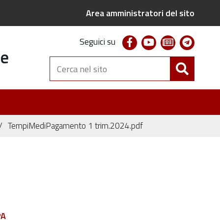
Area amministratori del sito
facebook
youtube
newsletter
telegr
Seguici su
te
Cerca
nel
sito
TempiMediPagamento 1 trim.2024.pdf
PA