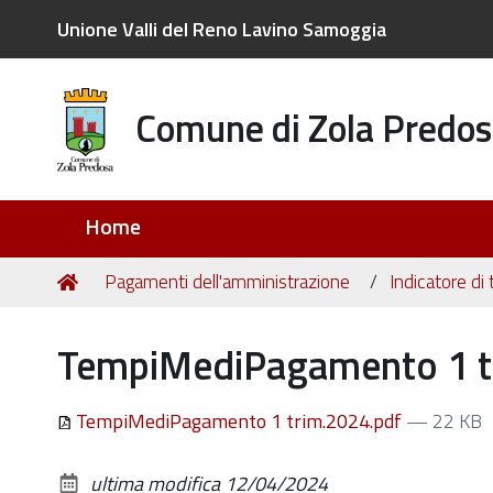
Unione Valli del Reno Lavino Samoggia
Comune di Zola Predos
Sezioni
Home
Tu
Home
Pagamenti dell'amministrazione
Indicatore di
sei
qui:
TempiMediPagamento 1 t
TempiMediPagamento 1 trim.2024.pdf
— 22 KB
ultima modifica
12/04/2024