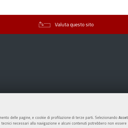
sul
documento
Valuta questo sito
mento delle pagine, e cookie di profilazione di terze parti. Selezionando
Accet
ie tecnici necessari alla navigazione e alcuni contenuti potrebbero non essere