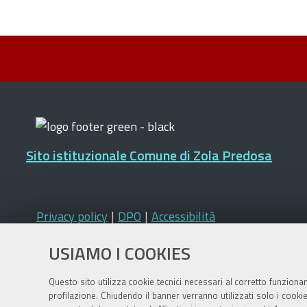
Sito istituzionale Comune di Zola Predosa
Privacy policy
|
DPO
|
Accessibilità
USIAMO I COOKIES
Questo sito utilizza cookie tecnici necessari al corretto funziona
profilazione. Chiudendo il banner verranno utilizzati solo i cook