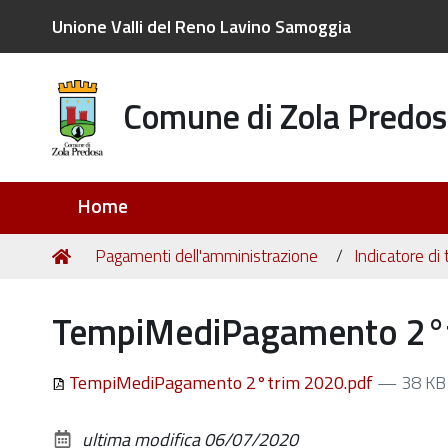
Unione Valli del Reno Lavino Samoggia
Comune di Zola Predos
Sezioni
Home
Tu
Home
Pagamenti dell'amministrazione
Indicatore di
sei
qui:
TempiMediPagamento 2°t
TempiMediPagamento 2°trim 2020.pdf
— 38 KB
ultima modifica
06/07/2020