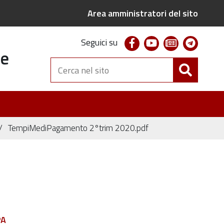
Area amministratori del sito
facebook
youtube
newsletter
telegr
Seguici su
te
Cerca
nel
sito
TempiMediPagamento 2°trim 2020.pdf
PA