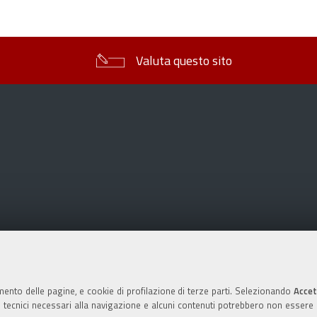
sul
documento
Valuta questo sito
mento delle pagine, e cookie di profilazione di terze parti. Selezionando
Accet
ie tecnici necessari alla navigazione e alcuni contenuti potrebbero non essere