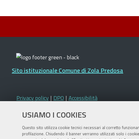
Sito istituzionale Comune di Zola Predosa
Privacy policy
|
DPO
|
Accessibilità
USIAMO I COOKIES
Questo sito utilizza cookie tecnici necessari al corretto funziona
profilazione. Chiudendo il banner verranno utilizzati solo i cook