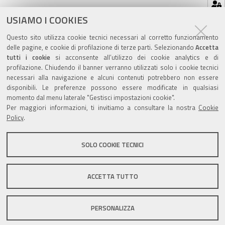
Azioni
STAMPA
USIAMO I COOKIES
sul
ultima modifica
01/10/2020
Questo sito utilizza cookie tecnici necessari al corretto funzionamento
documento
delle pagine, e cookie di profilazione di terze parti. Selezionando
Accetta
tutti i cookie
si acconsente all’utilizzo dei cookie analytics e di
profilazione. Chiudendo il banner verranno utilizzati solo i cookie tecnici
necessari alla navigazione e alcuni contenuti potrebbero non essere
disponibili. Le preferenze possono essere modificate in qualsiasi
momento dal menu laterale "Gestisci impostazioni cookie".
Valuta questo sito
Per maggiori informazioni, ti invitiamo a consultare la nostra
Cookie
Policy
.
SOLO COOKIE TECNICI
Sito istituzionale Comune di Zola Predosa
ACCETTA TUTTO
PERSONALIZZA
Privacy policy
|
DPO
|
Accessibilità