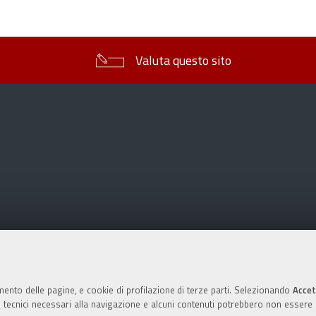
sul
documento
Valuta questo sito
mento delle pagine, e cookie di profilazione di terze parti. Selezionando
Accet
ie tecnici necessari alla navigazione e alcuni contenuti potrebbero non essere