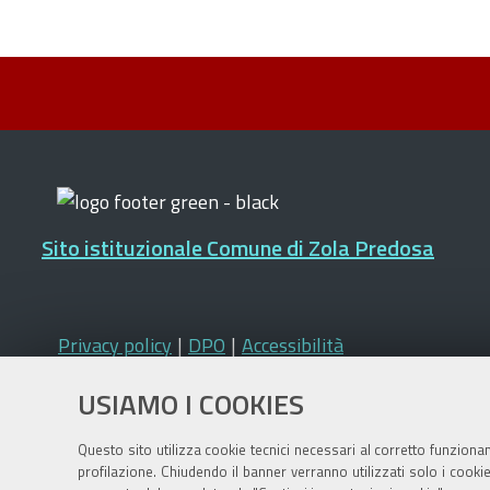
Sito istituzionale Comune di Zola Predosa
Privacy policy
|
DPO
|
Accessibilità
USIAMO I COOKIES
Questo sito utilizza cookie tecnici necessari al corretto funziona
profilazione. Chiudendo il banner verranno utilizzati solo i cook