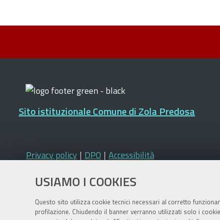
Sito istituzionale Comune di Zola Predosa
Privacy policy
|
DPO
|
Accessibilità
USIAMO I COOKIES
Questo sito utilizza cookie tecnici necessari al corretto funziona
profilazione. Chiudendo il banner verranno utilizzati solo i cook