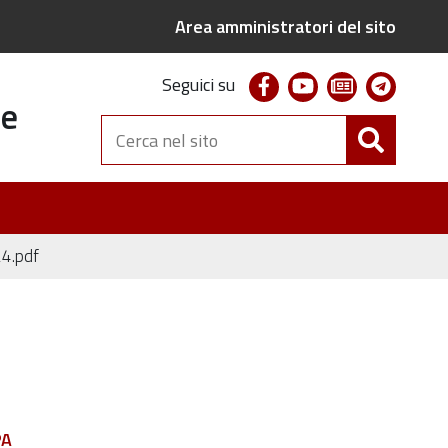
Area amministratori del sito
facebook
youtube
newsletter
telegr
Seguici su
te
Cerca
nel
sito
4.pdf
PA