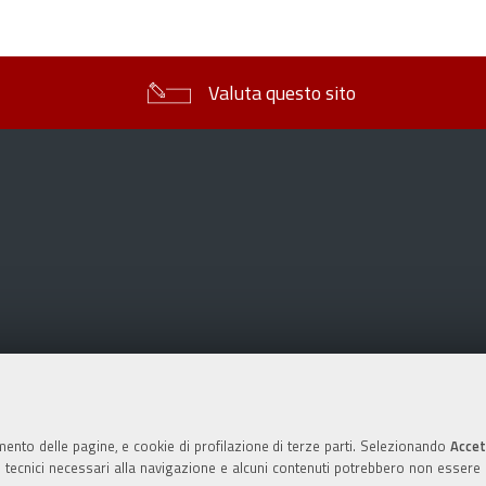
sul
documento
Valuta questo sito
mento delle pagine, e cookie di profilazione di terze parti. Selezionando
Accet
ie tecnici necessari alla navigazione e alcuni contenuti potrebbero non essere