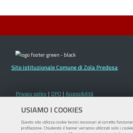
Sito istituzionale Comune di Zola Predosa
Privacy policy
|
DPO
|
Accessibilità
USIAMO I COOKIES
Questo sito utilizza cookie tecnici necessari al corretto funziona
profilazione. Chiudendo il banner verranno utilizzati solo i cook