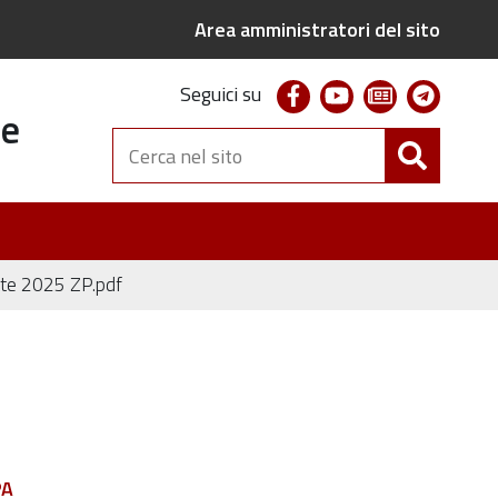
Area amministratori del sito
facebook
youtube
newsletter
telegr
Seguici su
te
Cerca
nel
sito
ate 2025 ZP.pdf
PA