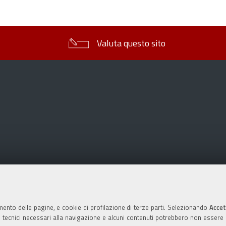
sul
documento
Valuta questo sito
mento delle pagine, e cookie di profilazione di terze parti. Selezionando
Accet
ie tecnici necessari alla navigazione e alcuni contenuti potrebbero non essere