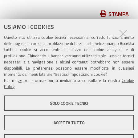
Azioni
STAMPA
sul
USIAMO I COOKIES
pubblicato il
15/11/2018
—
documento
ultima modifica
03/08/2022
Questo sito utilizza cookie tecnici necessari al corretto funzionamento
delle pagine, e cookie di profilazione di terze parti. Selezionando
Accetta
tutti i cookie
si acconsente all’utilizzo dei cookie analytics e di
profilazione. Chiudendo il banner verranno utilizzati solo i cookie tecnici
necessari alla navigazione e alcuni contenuti potrebbero non essere
disponibili. Le preferenze possono essere modificate in qualsiasi
Valuta questo sito
momento dal menu laterale "Gestisci impostazioni cookie".
Per maggiori informazioni, ti invitiamo a consultare la nostra
Cookie
Policy
.
SOLO COOKIE TECNICI
Sito istituzionale Comune di Zola Predosa
ACCETTA TUTTO