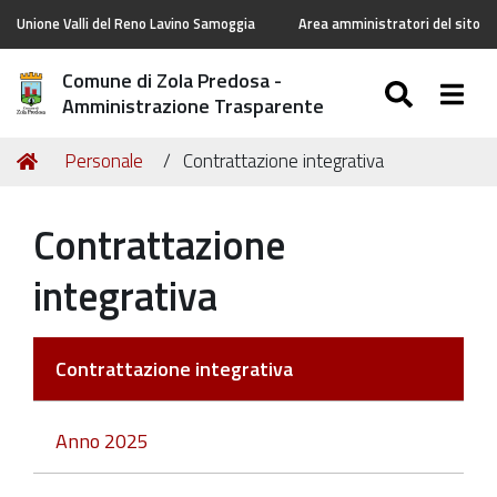
Unione Valli del Reno Lavino Samoggia
Area amministratori del sito
Comune di Zola Predosa -
SEARC
Togg
Amministrazione Trasparente
Tu
Home
Personale
Contrattazione integrativa
sei
qui:
Contrattazione
integrativa
Contrattazione integrativa
Anno 2025