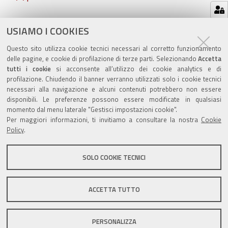
Azioni
STAMPA
USIAMO I COOKIES
sul
ultima modifica
11/01/2024
Questo sito utilizza cookie tecnici necessari al corretto funzionamento
documento
delle pagine, e cookie di profilazione di terze parti. Selezionando
Accetta
tutti i cookie
si acconsente all’utilizzo dei cookie analytics e di
profilazione. Chiudendo il banner verranno utilizzati solo i cookie tecnici
necessari alla navigazione e alcuni contenuti potrebbero non essere
disponibili. Le preferenze possono essere modificate in qualsiasi
momento dal menu laterale "Gestisci impostazioni cookie".
Valuta questo sito
Per maggiori informazioni, ti invitiamo a consultare la nostra
Cookie
Policy
.
SOLO COOKIE TECNICI
Sito istituzionale Comune di Zola Predosa
ACCETTA TUTTO
PERSONALIZZA